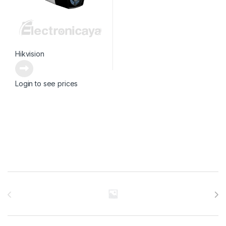
Hikvision
Login to see prices
Brands Carousel