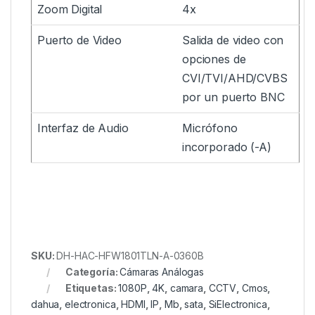
Zoom Digital
4x
Puerto de Video
Salida de video con
opciones de
CVI/TVI/AHD/CVBS
por un puerto BNC
Interfaz de Audio
Micrófono
incorporado (-A)
SKU:
DH-HAC-HFW1801TLN-A-0360B
Categoría:
Cámaras Análogas
Etiquetas:
1080P
,
4K
,
camara
,
CCTV
,
Cmos
,
dahua
,
electronica
,
HDMI
,
IP
,
Mb
,
sata
,
SiElectronica
,