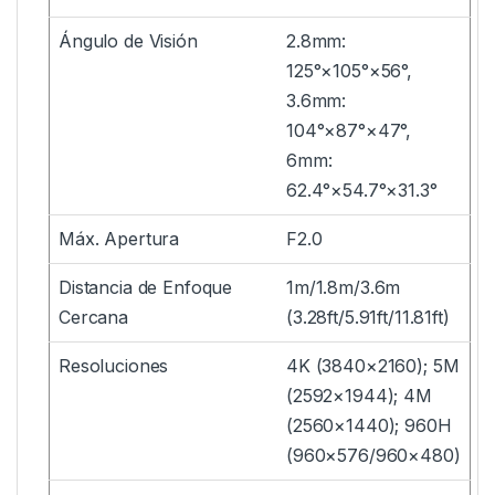
Ángulo de Visión
2.8mm:
125°×105°×56°,
3.6mm:
104°×87°×47°,
6mm:
62.4°×54.7°×31.3°
Máx. Apertura
F2.0
Distancia de Enfoque
1m/1.8m/3.6m
Cercana
(3.28ft/5.91ft/11.81ft)
Resoluciones
4K (3840×2160); 5M
(2592×1944); 4M
(2560×1440); 960H
(960×576/960×480)