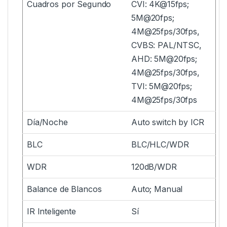
Cuadros por Segundo
CVI: 4K@15fps;
5M@20fps;
4M@25fps/30fps,
CVBS: PAL/NTSC,
AHD: 5M@20fps;
4M@25fps/30fps,
TVI: 5M@20fps;
4M@25fps/30fps
Día/Noche
Auto switch by ICR
BLC
BLC/HLC/WDR
WDR
120dB/WDR
Balance de Blancos
Auto; Manual
IR Inteligente
Sí