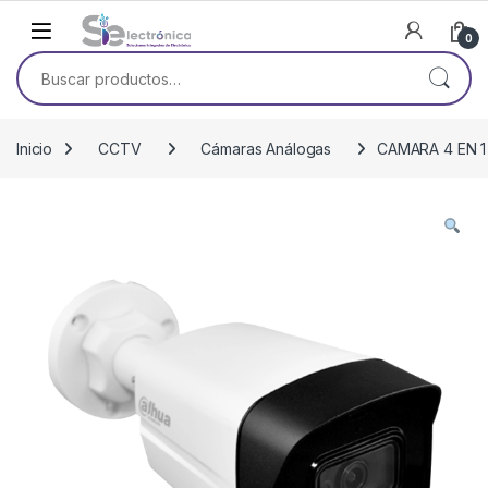
Skip to navigation
Skip to content
0
Buscar por:
Inicio
CCTV
Cámaras Análogas
CAMARA 4 EN 1