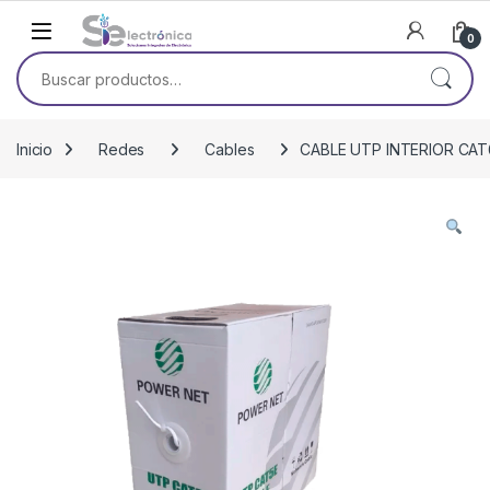
Skip to navigation
Skip to content
0
Buscar por:
Inicio
Redes
Cables
CABLE UTP INTERIOR CA