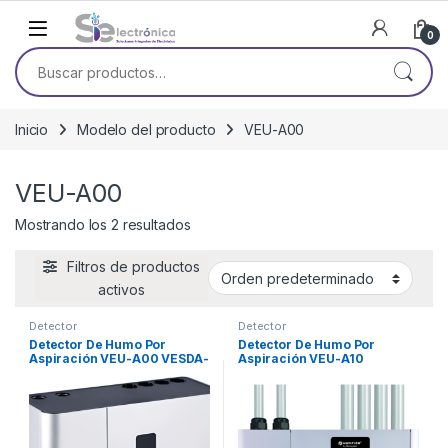
Skip to navigation
Skip to content
0
Buscar por:
Inicio
Modelo del producto
VEU-A00
VEU-A00
Mostrando los 2 resultados
Filtros de productos
activos
Detector
Detector
Detector De Humo Por
Detector De Humo Por
Aspiración VEU-A00 VESDA-
Aspiración VEU-A10
E VEU WITH LEDS