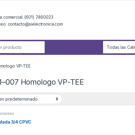
a comercial: (601) 7460023
reo: contacto@sielectronica.com
r:
omologo VP-TEE
1–007 Homologo VP-TEE
onentes
mentarios
ldada 3/4 CPVC