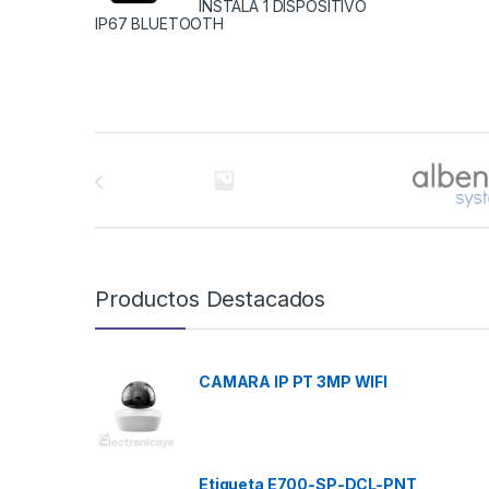
INSTALA 1 DISPOSITIVO
IP67 BLUETOOTH
Brands Carousel
Productos Destacados
CAMARA IP PT 3MP WIFI
Etiqueta E700-SP-DCL-PNT