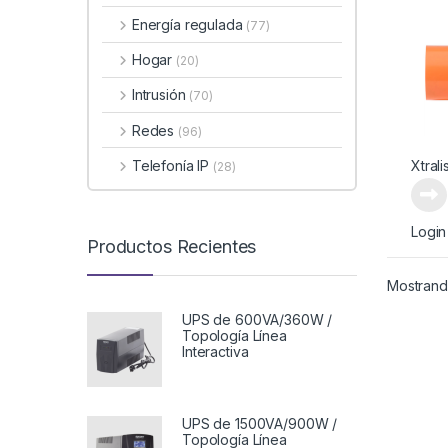
Energía regulada
(77)
Hogar
(20)
Intrusión
(70)
Redes
(96)
Xtrali
Telefonía IP
(28)
Login
Productos Recientes
Mostrando
UPS de 600VA/360W /
Topología Línea
Interactiva
UPS de 1500VA/900W /
Topología Línea