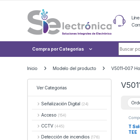
Skip to navigation
Skip to content
Líne
Cor
Buscar po
Compra por Categorías
Inicio
Modelo del producto
V5011–007 H
V501
Ver Categorias
Señalización Digital
(24)
Acceso
(154)
Comp
Suple
CCTV
T So
(445)
TEE
Detección de incendios
(176)