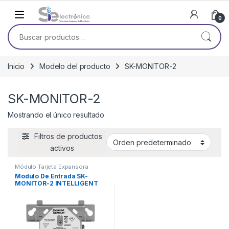
Skip to navigation
Skip to content
0
Buscar por:
Inicio
Modelo del producto
SK-MONITOR-2
SK-MONITOR-2
Mostrando el único resultado
Filtros de productos
activos
Módulo Tarjeta Expansora
Modulo De Entrada SK-
MONITOR-2 INTELLIGENT
MONITOR MODULE