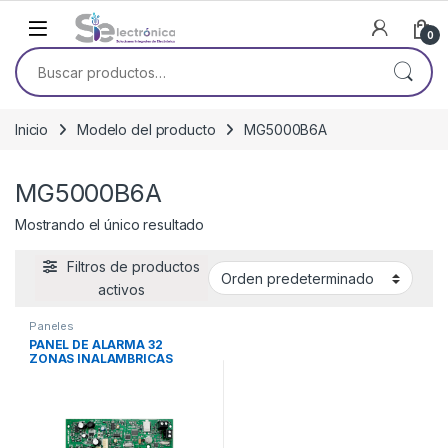
Skip to navigation
Skip to content
0
Buscar por:
Inicio
Modelo del producto
MG5000B6A
MG5000B6A
Mostrando el único resultado
Filtros de productos
activos
Paneles
PANEL DE ALARMA 32
ZONAS INALAMBRICAS