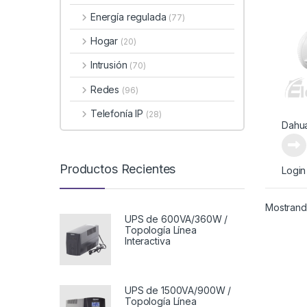
Energía regulada
(77)
Hogar
(20)
Intrusión
(70)
Redes
(96)
Telefonía IP
(28)
Dahu
Productos Recientes
Login
Mostrando
UPS de 600VA/360W /
Topología Línea
Interactiva
UPS de 1500VA/900W /
Topología Línea