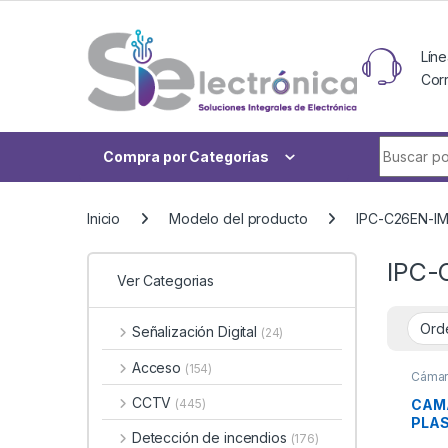
Skip to navigation
Skip to content
Líne
Cor
Buscar po
Compra por Categorías
Inicio
Modelo del producto
IPC-C26EN-I
IPC-
Ver Categorias
Señalización Digital
(24)
Acceso
(154)
Cámar
CCTV
CAMA
(445)
PLAS
Detección de incendios
(176)