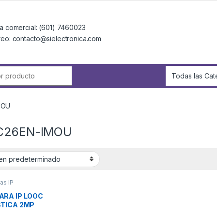
a comercial: (601) 7460023
reo: contacto@sielectronica.com
r:
MOU
C26EN-IMOU
as IP
RA IP LOOC
TICA 2MP