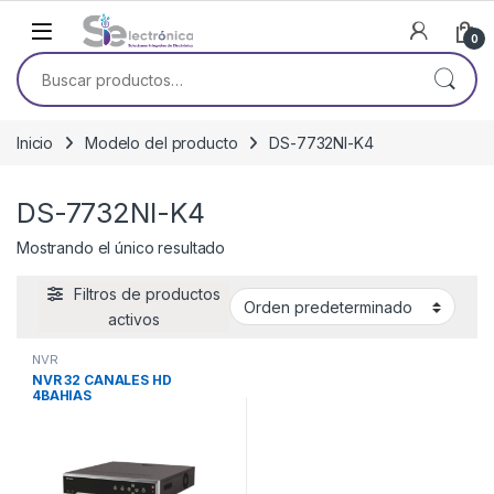
Skip to navigation
Skip to content
0
Buscar por:
Inicio
Modelo del producto
DS-7732NI-K4
DS-7732NI-K4
Mostrando el único resultado
Filtros de productos
activos
NVR
NVR 32 CANALES HD
4BAHIAS