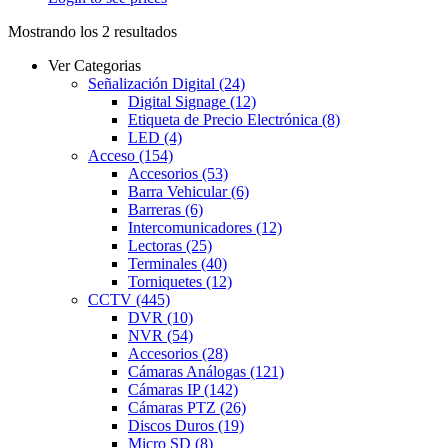
Mostrando los 2 resultados
Ver Categorias
Señalización Digital
(24)
Digital Signage
(12)
Etiqueta de Precio Electrónica
(8)
LED
(4)
Acceso
(154)
Accesorios
(53)
Barra Vehicular
(6)
Barreras
(6)
Intercomunicadores
(12)
Lectoras
(25)
Terminales
(40)
Torniquetes
(12)
CCTV
(445)
DVR
(10)
NVR
(54)
Accesorios
(28)
Cámaras Análogas
(121)
Cámaras IP
(142)
Cámaras PTZ
(26)
Discos Duros
(19)
Micro SD
(8)