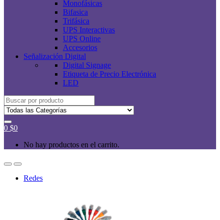
Monofásicas
Bifasica
Trifásica
UPS Interactivas
UPS Online
Accesorios
Señalización Digital
Digital Signage
Etiqueta de Precio Electrónica
LED
Buscar
por:
0
$
0
No hay productos en el carrito.
Redes