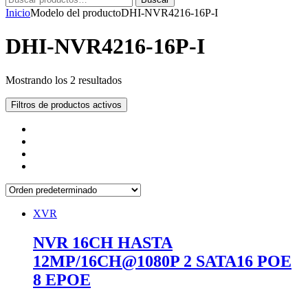
por:
Inicio
Modelo del producto
DHI-NVR4216-16P-I
DHI-NVR4216-16P-I
Mostrando los 2 resultados
Filtros de productos activos
XVR
NVR 16CH HASTA
12MP/16CH@1080P 2 SATA16 POE
8 EPOE