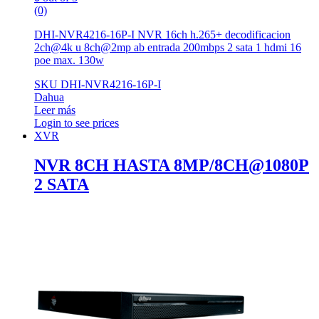
(0)
DHI-NVR4216-16P-I NVR 16ch h.265+ decodificacion
2ch@4k u 8ch@2mp ab entrada 200mbps 2 sata 1 hdmi 16
poe max. 130w
SKU DHI-NVR4216-16P-I
Dahua
Leer más
Login to see prices
XVR
NVR 8CH HASTA 8MP/8CH@1080P
2 SATA