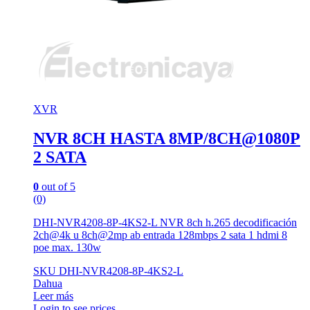
XVR
NVR 8CH HASTA 8MP/8CH@1080P
2 SATA
0
out of 5
(0)
DHI-NVR4208-8P-4KS2-L NVR 8ch h.265 decodificación
2ch@4k u 8ch@2mp ab entrada 128mbps 2 sata 1 hdmi 8
poe max. 130w
SKU DHI-NVR4208-8P-4KS2-L
Dahua
Leer más
Login to see prices