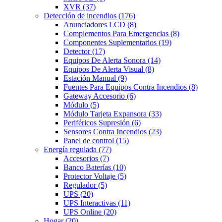
XVR
(37)
Detección de incendios
(176)
Anunciadores LCD
(8)
Complementos Para Emergencias
(8)
Componentes Suplementarios
(19)
Detector
(17)
Equipos De Alerta Sonora
(14)
Equipos De Alerta Visual
(8)
Estación Manual
(9)
Fuentes Para Equipos Contra Incendios
(8)
Gateway Accesorio
(6)
Módulo
(5)
Módulo Tarjeta Expansora
(33)
Periféricos Supresión
(6)
Sensores Contra Incendios
(23)
Panel de control
(15)
Energía regulada
(77)
Accesorios
(7)
Banco Baterías
(10)
Protector Voltaje
(5)
Regulador
(5)
UPS
(20)
UPS Interactivas
(11)
UPS Online
(20)
Hogar
(20)