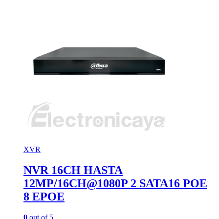
XVR
NVR 16CH HASTA
12MP/16CH@1080P 2 SATA16 POE
8 EPOE
0
out of 5