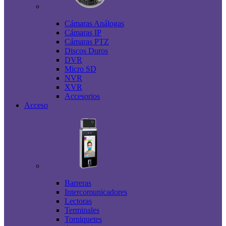
Cámaras Análogas
Cámaras IP
Cámaras PTZ
Discos Duros
DVR
Micro SD
NVR
XVR
Accesorios
Acceso
Barreras
Intercomunicadores
Lectoras
Terminales
Torniquetes