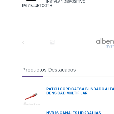
INSTALA 1 DISPOSITIVO
IP67 BLUETOOTH
Brands Carousel
Productos Destacados
PATCH CORD CAT6A BLINDADO ALT
DENSIDAD MULTIFILAR
NVR 16 CANALES HD 2BAHIAS