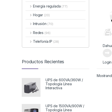
Energía regulada
(77)
Hogar
(20)
Intrusión
(70)
Redes
(96)
Telefonía IP
(28)
Dahu
Productos Recientes
Login
Mostrando
UPS de 600VA/360W /
Topología Línea
Interactiva
UPS de 1500VA/900W /
Topología Línea