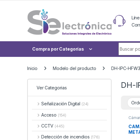
Skip to navigation
Skip to content
Líne
Cor
Buscar po
Compra por Categorías
Inicio
Modelo del producto
DH-IPC-HFW3
DH-I
Ver Categorias
Señalización Digital
(24)
Acceso
(154)
Cámar
CCTV
CAMA
(445)
META
Detección de incendios
(176)