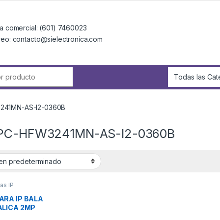
a comercial: (601) 7460023
reo: contacto@sielectronica.com
r:
241MN-AS-I2-0360B
PC-HFW3241MN-AS-I2-0360B
as IP
RA IP BALA
LICA 2MP