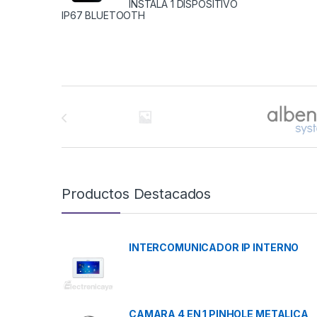
INSTALA 1 DISPOSITIVO
IP67 BLUETOOTH
Brands Carousel
Productos Destacados
INTERCOMUNICADOR IP INTERNO
CAMARA 4 EN 1 PINHOLE METALICA