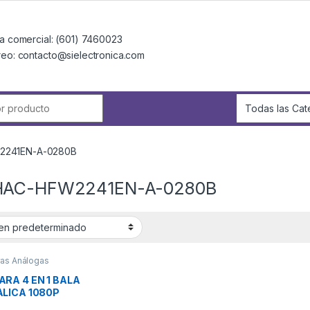
a comercial: (601) 7460023
reo: contacto@sielectronica.com
r:
2241EN-A-0280B
HAC-HFW2241EN-A-0280B
as Análogas
RA 4 EN 1 BALA
LICA 1080P