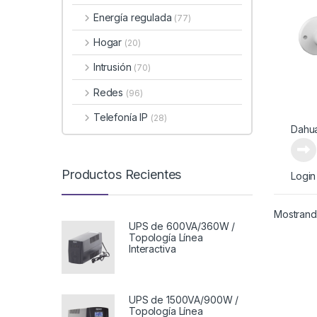
Energía regulada
(77)
Hogar
(20)
Intrusión
(70)
Redes
(96)
Telefonía IP
(28)
Dahu
Productos Recientes
Login
Mostrando
UPS de 600VA/360W /
Topología Línea
Interactiva
UPS de 1500VA/900W /
Topología Línea