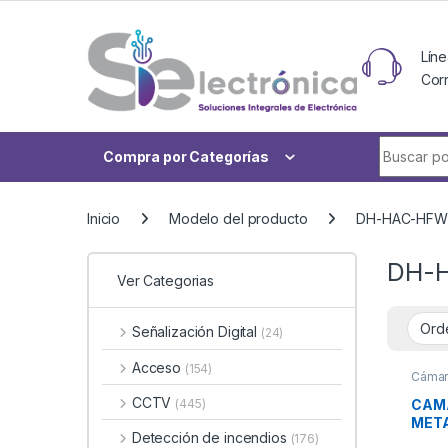
Skip to navigation
Skip to content
Líne
Cor
Buscar po
Compra por Categorías
Inicio
Modelo del producto
DH-HAC-HFW
DH-
Ver Categorias
Señalización Digital
(24)
Acceso
(154)
Cámar
CCTV
CAMA
(445)
META
Detección de incendios
(176)