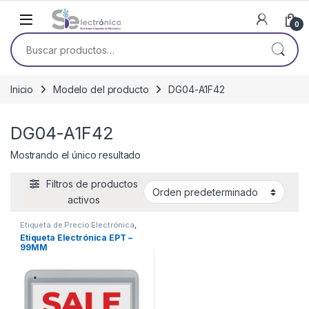
Skip to navigation
Skip to content
0
Buscar por:
Inicio
Modelo del producto
DG04-A1F42
DG04-A1F42
Mostrando el único resultado
Filtros de productos
activos
Etiqueta de Precio Electrónica
,
Señalización Digital
Etiqueta Electrónica EPT –
99MM