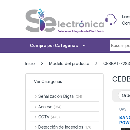
Skip to navigation
Skip to content
Líne
Cor
Buscar po
Compra por Categorías
Inicio
Modelo del producto
CEBBAT-7283
CEBB
Ver Categorias
Señalización Digital
(24)
Acceso
(154)
UPS
CCTV
BANC
(445)
POW
Detección de incendios
(176)