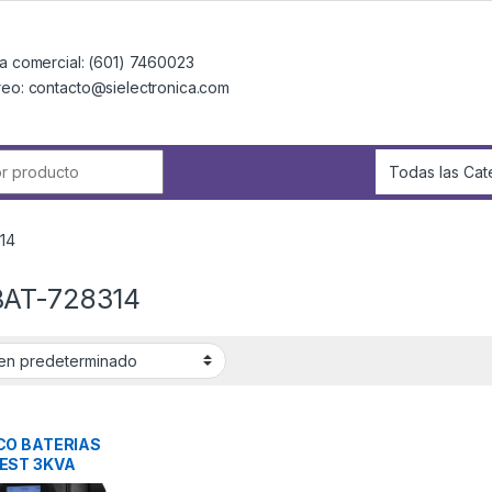
a comercial: (601) 7460023
reo: contacto@sielectronica.com
r:
14
AT-728314
O BATERIAS
EST 3KVA