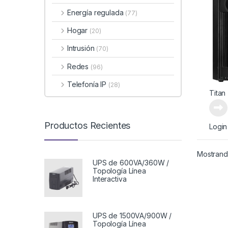
Energía regulada
(77)
Hogar
(20)
Intrusión
(70)
Redes
(96)
Telefonía IP
(28)
Titan
Productos Recientes
Login
Mostrando
UPS de 600VA/360W /
Topología Línea
Interactiva
UPS de 1500VA/900W /
Topología Línea