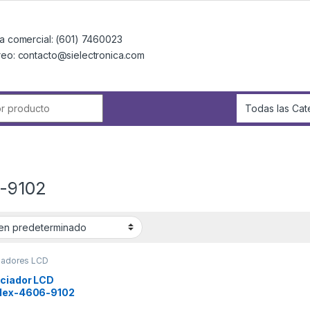
a comercial: (601) 7460023
reo: contacto@sielectronica.com
r:
-9102
iadores LCD
ciador LCD
lex-4606-9102