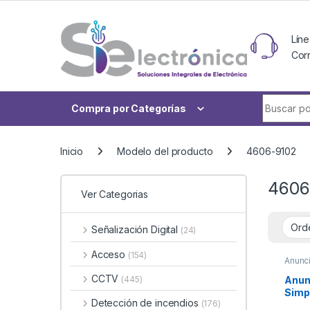
Skip to navigation
Skip to content
Líne
Cor
Buscar po
Compra por Categorías
Inicio
Modelo del producto
4606-9102
4606
Ver Categorias
Señalización Digital
(24)
Acceso
(154)
Anunc
CCTV
Anun
(445)
Simp
Detección de incendios
(176)