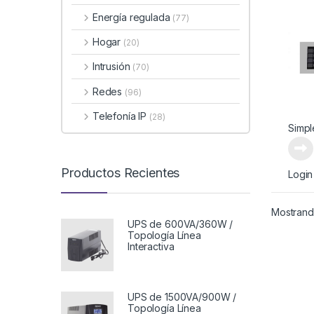
Energía regulada
(77)
Hogar
(20)
Intrusión
(70)
Redes
(96)
Telefonía IP
(28)
Simpl
Productos Recientes
Login
Mostrando
UPS de 600VA/360W /
Topología Línea
Interactiva
UPS de 1500VA/900W /
Topología Línea