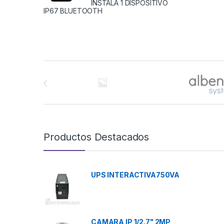
INSTALA 1 DISPOSITIVO
IP67 BLUETOOTH
Brands Carousel
Productos Destacados
UPS INTERACTIVA750VA
CAMARA IP 1/2.7" 2MP