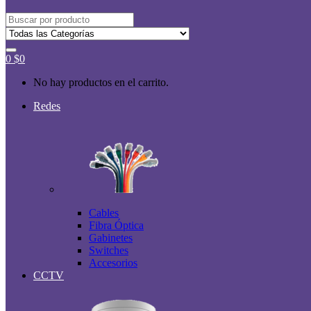
Buscar
por:
0
$
0
No hay productos en el carrito.
Redes
Cables
Fibra Óptica
Gabinetes
Switches
Accesorios
CCTV