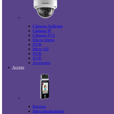
Cámaras Análogas
Cámaras IP
Cámaras PTZ
Discos Duros
DVR
Micro SD
NVR
XVR
Accesorios
Acceso
Barreras
Intercomunicadores