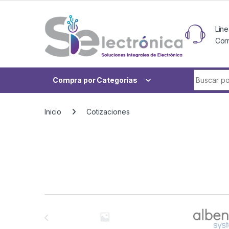
Skip to navigation
Skip to content
Líne
Cor
Buscar po
Compra por Categorías
Inicio
Cotizaciones
Brands Carousel