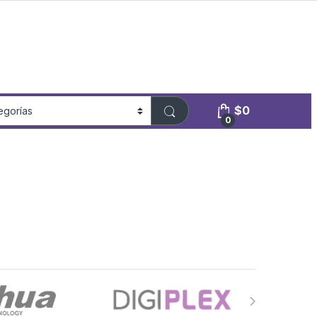
$
0
0