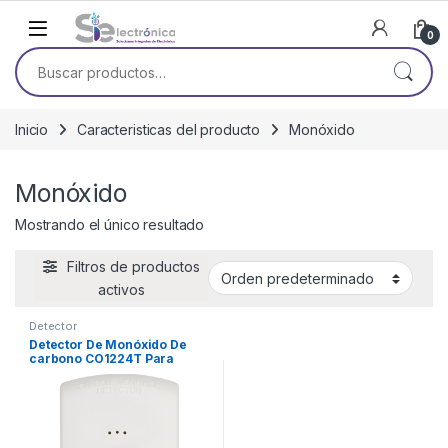
Skip to navigation
Skip to content
0
Buscar por:
Inicio
Caracteristicas del producto
Monóxido
Monóxido
Mostrando el único resultado
Filtros de productos
activos
Detector
Detector De Monóxido De
carbono CO1224T Para
Pared