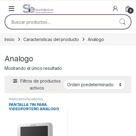
Skip to navigation
Skip to content
0
Buscar por:
Inicio
Caracteristicas del producto
Analogo
Analogo
Mostrando el único resultado
Filtros de productos
activos
Intercomunicadores
PANTALLA 7IN PARA
VIDEOPORTERO ANALOGO